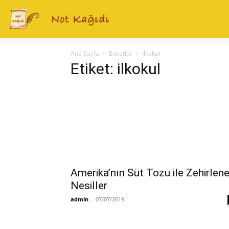
Ana Sayfa
Etiketler
Ilkokul
Etiket: ilkokul
Amerika’nın Süt Tozu ile Zehirlen
Nesiller
admin
-
07/07/2019