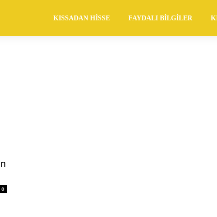
KISSADAN HISSE
FAYDALI BILGILER
K
en
0