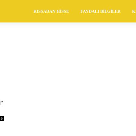
KISSADAN HISSE
FAYDALI BILGILER
K
en
0