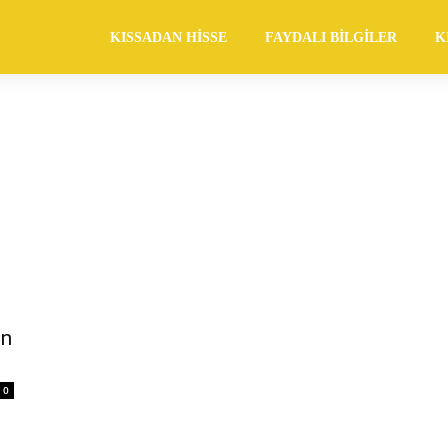
KISSADAN HISSE
FAYDALI BILGILER
K
en
0