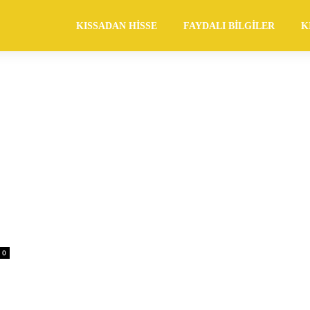
KISSADAN HISSE
FAYDALI BILGILER
K
0