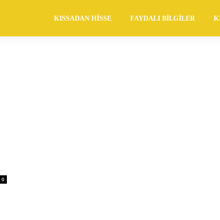
KISSADAN HISSE
FAYDALI BILGILER
K
0