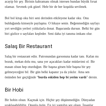
acayip bir şey. Birinin kahramanı olmak istersen bundan büyük fırsat
olamaz. Sevmek çok güzel. Hele bir de her koşulda sevilmek.
Bol bol kitap oku biri seni derinden etkileyene kadar oku. Onu
bulduğunda kimseyle paylaşma. O hikaye senin. Beğenmediğin sayfayı
yırt sevdiğin yerleri yıldızlarla donat. Başucunda dursun. Belki bir gün
biri gizlice o sayfaları keşfeder. Seni daha iyi tanıma imkanı olur.
Salaş Bir Restaurant
Salaş bir restaurant edin. Patronundan garsonuna kadar tanı. Kafan mı
bozuk, mekan dolu mu, sana yer açacakları kadar müdavimi ol. Bir
masan olsun hep oturduğun. Bir başına gitsen bile başına bir şey
gelmeyeceğini bil. Bir gün belki kapanır ya da yıkılır. Ama sen
önünden her geçtiğinde “
burda eskiden hep bi yerim vardı
” dersin.
Bir Hobi
Bir hobin olsun. Kaçmak için. Hiçbir şey düşünmediğin. Dünyadan
uzaklaşabildiğin. Onunla övün. En iyi yaptığın şey olsun. İnsanlar