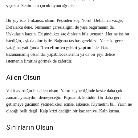
şaşırsın. Senin icin çocuk oyuncağı olsun.
Bir şey iste. İmkansız olsun. Peşinden koş. Yorul. Defalarca vazgeç.
Defalarca dene. Susmanın çaresizliğini de yaşa bağırmanın da.
Uykuların kaçsın. Düşündükçe saç diplerin bile uyuşsun. Her ne ise bu
istediğin, aşk da olur iş de. Bağrına taş bas gerekirse. Yeter ki gece
yatağına yattığında “
ben elimden geleni yaptım
” de. Bazen
kazanamamış olsan da, yapabileceklerinin ya da bir şeyi delice
istemenin limitini görmek de zaferdir.
Ailen Olsun
Vakit ayırdığın bir ailen olsun. Yarın kaybettiğinde keşke daha çok
zaman ayırsaydım demeyeceğin. Pişmanlık kötüdür. Bir daha geri
getirmeye gücünün yetmedikleri içinse, işkence. Kıymetini bil. Yarın ne
olacağı belli değil. Kalp krizi dediğin bir kaç saniye. Kalp kırma.
Sınırların Olsun