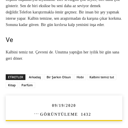
gösterir. Sen de biri eksikse bu seni daha az seviyor demek
değildir.Telefon karıştırmakla ömür geçmez. Bir insan bir şey yapmak
isterse yapar. Kalbin temizse, sen araştırmadan da karşına çıkar korkma.
Sonuna kadar güven. Bir gün kırılırsa kalp yenisini inşa eder.
Ve
Kalbini temiz tut. Çevreni de. Unutma yaptığın her iyilik bir gün sana
geri döner.
ETIKETLER
Arkadaş
Bir Şarkın Olsun
Hobi
Kalbini temiz tut
Kitap
Parfüm
09/19/2020
GÖRÜNTÜLEME
1432