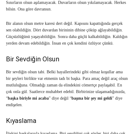
Sınırların olsun aşılamayacak. Duvarların olsun yıkılamayacak. Herkes
bilsin. Ona göre davransın.
Bir alanın olsun metre karesi dert değil. Kapısını kapattığında gerçek
sen olabildiğin. Dört duvardan birininin dibine çöküp ağlayabildiğin.
Güçsüzlüğünü yaşayabildiğin. Sonra daha güçlü kalkabildiğin. Kaldığın
yerden devam edebildiğin. İnsan en çok kendini özlüyor çünkü.
Bir Sevdiğin Olsun
Bir sevdiğin olsun tabi. Belki hayallerindeki gibi olmaz koşullar ama
bir şeyleri birlikte var etmenin tadı bi başka. Para amaç değil araç olsun
mutluluğuna. Olmadığı zaman da elindekini cömertçe paylaşabil. En
çok onla gül. Saatlerce muhabbet edebil. Birbirinize ulaşamadığınızda,
“
başka biriyle mi acaba
” diye değil “
başına bir şey mi geldi
” diye
endişelen.
Kıyaslama
İlişkini başkalarıyla kıyaslama. Biri sevdiğini çok söyler, biri daha çok