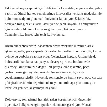
Eskiden et suyu yapmak için ilikli kemik kaynatılır, suyuna çorba, pilav
yapılırdı. Şimdi herkes yemeklerinde kimyasallar ve katkı maddeleriyle
dolu monosodyum glutamatlı bulyonlar kullanıyor. Eskiden bizi
besleyen mis gibi et sularını attık yerine zehir koyduk. O bulyonların
içinde neler olduğunu kimse sorgulamıyor. Tekrar ediyorum:
Yemeklerinize lezzet için zehir katıyorsunuz.
Bizim anneannelerimiz, babaannelerimiz evlerinde düzenli olarak
işkembe, kelle, paça yapardı. Sonraları bu tarifler unutuldu gitti, kimse
evinde bu çorbaları yapmaz oldu. Gelenekten koptuk. Üstüne bir de
kolesterolü karalama kampanyası devreye girince, bırakın evde
pişirmeyi kültürümüzün değerli bir parçası olan işkembe, paça
çorbacılarına gitmeyi de bıraktık. Ne kendimiz içtik, ne de
çocuklarımıza içirdik. Neyse ki, son senelerde kemik suyu, paça çorbası
gibi şifalı besinlerin değerini anlamaya, unutulmaya yüz tutmuş bu
lezzetleri yeniden keşfetmeye başladık.
Dolayısıyla, romatizmal hastalıklardan korunmak için öncelikle
diyetinize kollajen zengini gıdaları eklemeniz gerekiyor. Mutfak