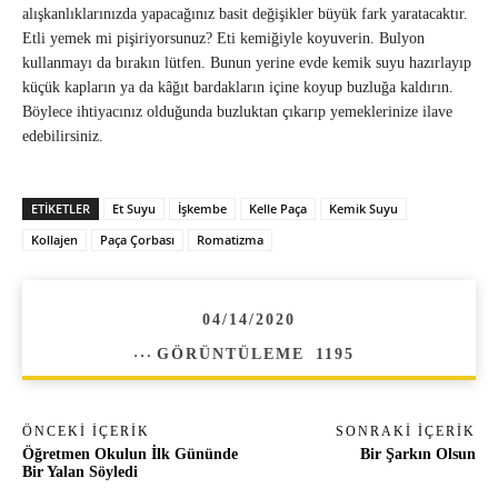
alışkanlıklarınızda yapacağınız basit değişikler büyük fark yaratacaktır.
Etli yemek mi pişiriyorsunuz? Eti kemiğiyle koyuverin. Bulyon
kullanmayı da bırakın lütfen. Bunun yerine evde kemik suyu hazırlayıp
küçük kapların ya da kâğıt bardakların içine koyup buzluğa kaldırın.
Böylece ihtiyacınız olduğunda buzluktan çıkarıp yemeklerinize ilave
edebilirsiniz.
ETIKETLER
Et Suyu
İşkembe
Kelle Paça
Kemik Suyu
Kollajen
Paça Çorbası
Romatizma
04/14/2020
GÖRÜNTÜLEME
1195
ÖNCEKI İÇERIK
SONRAKI İÇERIK
Öğretmen Okulun İlk Gününde
Bir Şarkın Olsun
Bir Yalan Söyledi