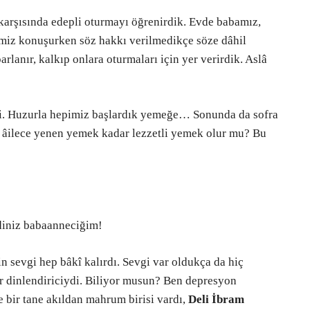
arşısında edepli oturmayı öğrenirdik. Evde babamız,
miz konuşurken söz hakkı verilmedikçe söze dâhil
anır, kalkıp onlara oturmaları için yer verirdik. Aslâ
di. Huzurla hepimiz başlardık yemeğe… Sonunda da sofra
ç âilece yenen yemek kadar lezzetli yemek olur mu? Bu
diniz babaanneciğim!
 sevgi hep bâkî kalırdı. Sevgi var oldukça da hiç
r dinlendiriciydi. Biliyor musun? Ben depresyon
 bir tane akıldan mahrum birisi vardı,
Deli İbram