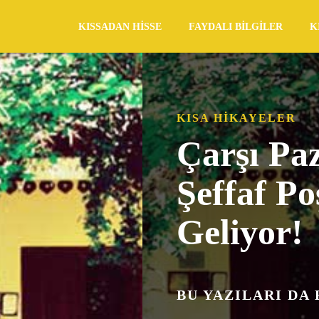
KISSADAN HISSE
FAYDALI BILGILER
K
KISA HIKAYELER
Çarşı Pa
Şeffaf Po
Geliyor!
BU YAZILARI DA