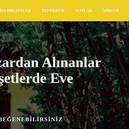
ISA HIKAYELER
TEFEKKÜR
NOTLAR
ŞIIRLER
zardan Alınanlar
şetlerde Eve
 BEĞENEBILIRSINIZ