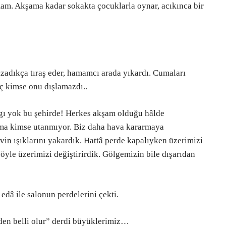
amam. Akşama kadar sokakta çocuklarla oynar, acıkınca bir
uzadıkça tıraş eder, hamamcı arada yıkardı. Cumaları
iç kimse onu dışlamazdı..
ygı yok bu şehirde! Herkes akşam olduğu hâlde
 ama kimse utanmıyor. Biz daha hava kararmaya
vin ışıklarını yakardık. Hattâ perde kapalıyken üzerimizi
 öyle üzerimizi değiştirirdik. Gölgemizin bile dışarıdan
edâ ile salonun perdelerini çekti.
nden belli olur” derdi büyüklerimiz…