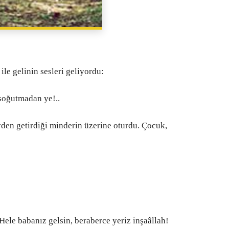
PAYLAŞ
ile gelinin sesleri geliyordu:
 soğutmadan ye!..
yden getirdiği minderin üzerine oturdu. Çocuk,
ele babanız gelsin, beraberce yeriz inşaâllah!