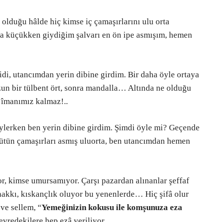
 olduğu hâlde hiç kimse iç çamaşırlarını ulu orta
aha küçükken giydiğim şalvarı en ön ipe asmışım, hemen
 idi, utancımdan yerin dibine girdim. Bir daha öyle ortaya
zun bir tülbent ört, sonra mandalla… Altında ne olduğu
a îmanımız kalmaz!..
ylerken ben yerin dibine girdim. Şimdi öyle mi? Geçende
bütün çamaşırları asmış uluorta, ben utancımdan hemen
or, kimse umursamıyor. Çarşı pazardan alınanlar şeffaf
 hakkı, kıskançlık oluyor bu yenenlerde… Hiç şifâ olur
ve sellem, “
Yemeğinizin kokusu ile komşunuza eza
vredekilere hep ezâ veriliyor.