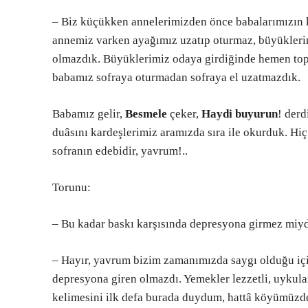
– Biz küçükken annelerimizden önce babalarımızın k
annemiz varken ayağımız uzatıp oturmaz, büyükleri
olmazdık. Büyüklerimiz odaya girdiğinde hemen toparl
babamız sofraya oturmadan sofraya el uzatmazdık.
Babamız gelir,
Besmele
çeker,
Haydi buyurun
! der
duâsını kardeşlerimiz aramızda sıra ile okurduk. Hi
sofranın edebidir, yavrum!..
Torunu:
– Bu kadar baskı karşısında depresyona girmez miy
– Hayır, yavrum bizim zamanımızda saygı olduğu için
depresyona giren olmazdı. Yemekler lezzetli, uykula
kelimesini ilk defa burada duydum, hattâ köyümüzde