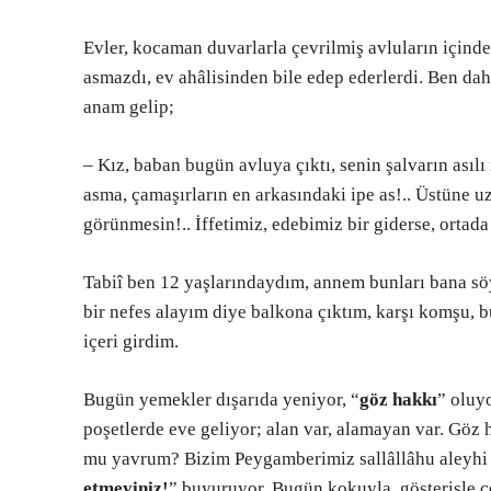
Evler, kocaman duvarlarla çevrilmiş avluların içinde
asmazdı, ev ahâlisinden bile edep ederlerdi. Ben d
anam gelip;
– Kız, baban bugün avluya çıktı, senin şalvarın asılı
asma, çamaşırların en arkasındaki ipe as!.. Üstüne u
görünmesin!.. İffetimiz, edebimiz bir giderse, ortad
Tabiî ben 12 yaşlarındaydım, annem bunları bana sö
bir nefes alayım diye balkona çıktım, karşı komşu, 
içeri girdim.
Bugün yemekler dışarıda yeniyor, “
göz hakkı
” oluy
poşetlerde eve geliyor; alan var, alamayan var. Göz
mu yavrum? Bizim Peygamberimiz sallâllâhu aleyhi 
etmeyiniz!
” buyuruyor. Bugün kokuyla, gösterişle çe