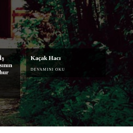
İş
Kaçak Hacı
sının
DEVAMINI OKU
şhur