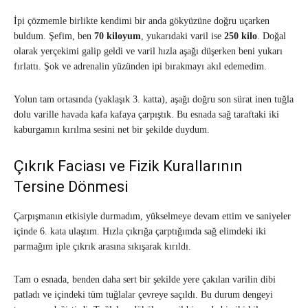
İpi çözmemle birlikte kendimi bir anda gökyüzüne doğru uçarken
buldum. Şefim, ben
70 kiloyum
, yukarıdaki varil ise
250 kilo
. Doğal
olarak yerçekimi galip geldi ve varil hızla aşağı düşerken beni yukarı
fırlattı. Şok ve adrenalin yüzünden ipi bırakmayı akıl edemedim.
Yolun tam ortasında (yaklaşık 3. katta), aşağı doğru son sürat inen tuğla
dolu varille havada kafa kafaya çarpıştık. Bu esnada sağ taraftaki iki
kaburgamın kırılma sesini net bir şekilde duydum.
Çıkrık Faciası ve Fizik Kurallarının
Tersine Dönmesi
Çarpışmanın etkisiyle durmadım, yükselmeye devam ettim ve saniyeler
içinde 6. kata ulaştım. Hızla çıkrığa çarptığımda sağ elimdeki iki
parmağım iple çıkrık arasına sıkışarak kırıldı.
Tam o esnada, benden daha sert bir şekilde yere çakılan varilin dibi
patladı ve içindeki tüm tuğlalar çevreye saçıldı. Bu durum dengeyi