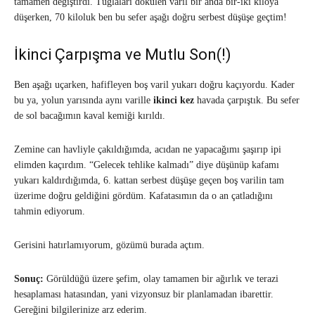
tamamen değiştirdi. Tuğlaları dökülen varil bir anda bir-iki kiloya
düşerken, 70 kiloluk ben bu sefer aşağı doğru serbest düşüşe geçtim!
İkinci Çarpışma ve Mutlu Son(!)
Ben aşağı uçarken, hafifleyen boş varil yukarı doğru kaçıyordu. Kader
bu ya, yolun yarısında aynı varille
ikinci kez
havada çarpıştık. Bu sefer
de sol bacağımın kaval kemiği kırıldı.
Zemine can havliyle çakıldığımda, acıdan ne yapacağımı şaşırıp ipi
elimden kaçırdım. “Gelecek tehlike kalmadı” diye düşünüp kafamı
yukarı kaldırdığımda, 6. kattan serbest düşüşe geçen boş varilin tam
üzerime doğru geldiğini gördüm. Kafatasımın da o an çatladığını
tahmin ediyorum.
Gerisini hatırlamıyorum, gözümü burada açtım.
Sonuç:
Görüldüğü üzere şefim, olay tamamen bir ağırlık ve terazi
hesaplaması hatasından, yani vizyonsuz bir planlamadan ibarettir.
Gereğini bilgilerinize arz ederim.