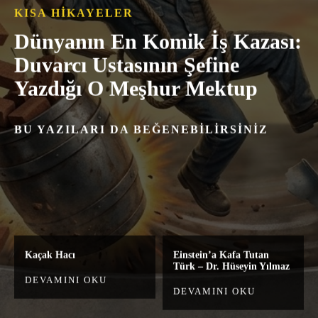
KISA HIKAYELER
Dünyanın En Komik İş Kazası:
Duvarcı Ustasının Şefine
Yazdığı O Meşhur Mektup
BU YAZILARI DA BEĞENEBILIRSINIZ
Kaçak Hacı
Einstein’a Kafa Tutan
Türk – Dr. Hüseyin Yılmaz
DEVAMINI OKU
DEVAMINI OKU