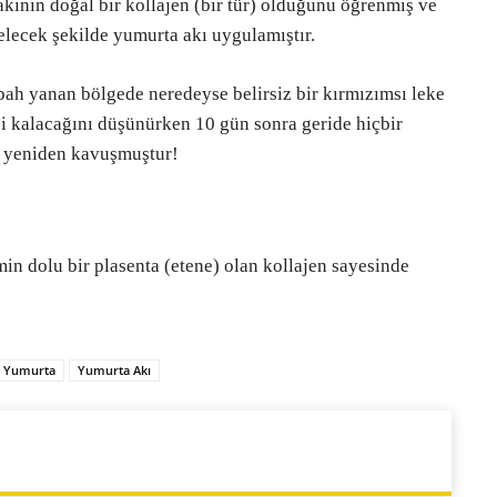
akının doğal bir kollajen (bir tür) olduğunu öğrenmiş ve
elecek şekilde yumurta akı uygulamıştır.
bah yanan bölgede neredeyse belirsiz bir kırmızımsı leke
izi kalacağını düşünürken 10 gün sonra geride hiçbir
ne yeniden kavuşmuştur!
n dolu bir plasenta (etene) olan kollajen sayesinde
Yumurta
Yumurta Akı