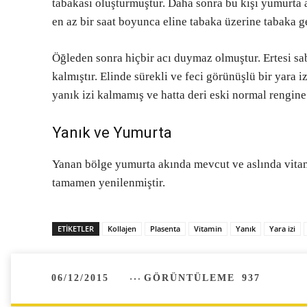
tabakası oluşturmuştur. Daha sonra bu kişi yumurta 
en az bir saat boyunca eline tabaka üzerine tabaka g
Öğleden sonra hiçbir acı duymaz olmuştur. Ertesi sa
kalmıştır. Elinde sürekli ve feci görünüşlü bir yara 
yanık izi kalmamış ve hatta deri eski normal rengi
Yanık ve Yumurta
Yanan bölge yumurta akında mevcut ve aslında vitami
tamamen yenilenmiştir.
ETIKETLER
Kollajen
Plasenta
Vitamin
Yanık
Yara izi
06/12/2015
GÖRÜNTÜLEME
937