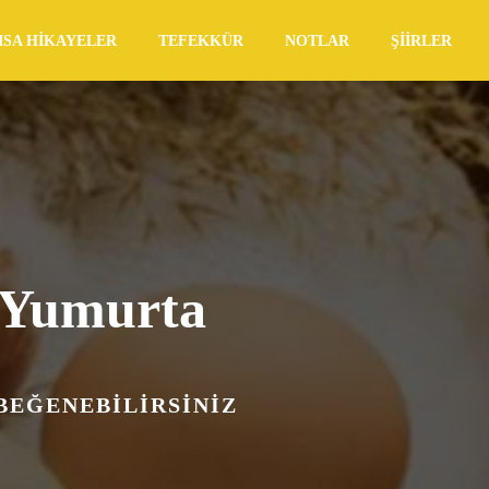
ISA HIKAYELER
TEFEKKÜR
NOTLAR
ŞIIRLER
 Yumurta
 BEĞENEBILIRSINIZ