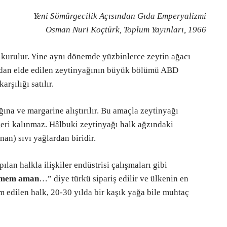
Yeni Sömürgecilik Açısından Gıda Emperyalizmi
Osman Nuri Koçtürk, Toplum Yayınları, 1966
 kurulur. Yine aynı dönemde yüzbinlerce zeytin ağacı
rından elde edilen zeytinyağının büyük bölümü ABD
rşılığı satılır.
ına ve margarine alıştırılır. Bu amaçla zeytinyağı
geri kalınmaz. Hâlbuki zeytinyağı halk ağzındaki
an) sıvı yağlardan biridir.
lan halkla ilişkiler endüstrisi çalışmaları gibi
yemem aman
…” diye türkü sipariş edilir ve ülkenin en
m edilen halk, 20-30 yılda bir kaşık yağa bile muhtaç