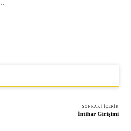
ır…
SONRAKI İÇERIK
İntihar Girişimi