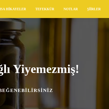
ISA HIKAYELER
TEFEKKÜR
NOTLAR
ŞIIRLER
ğlı Yiyemezmiş!
 BEĞENEBILIRSINIZ