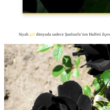
Siyah
gül
dünyada sadece Şanlıurfa’nın Halfeti ilçe