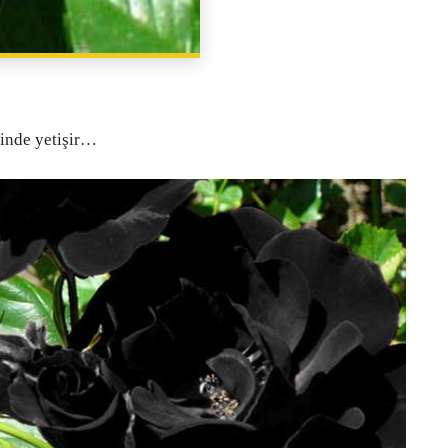
PAYLAŞ
sinde yetişir…