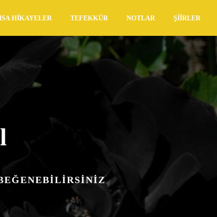
ISA HIKAYELER
TEFEKKÜR
NOTLAR
ŞIIRLER
l
 BEĞENEBILIRSINIZ